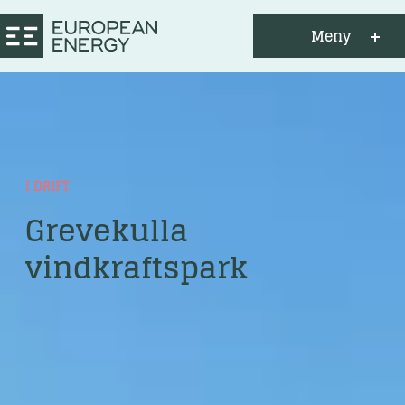
Meny
I DRIFT
Grevekulla
vindkraftspark