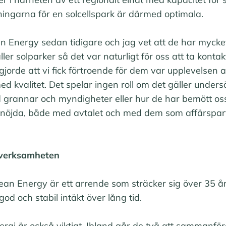
ningarna för en solcellspark är därmed optimala.
an Energy sedan tidigare och jag vet att de har mycke
ler solparker så det var naturligt för oss att ta kont
jorde att vi fick förtroende för dem var upplevelsen
med kvalitet. Det spelar ingen roll om det gäller under
grannar och myndigheter eller hur de har bemött os
t nöjda, både med avtalet och med dem som affärspar
 verksamheten
an Energy är ett arrende som sträcker sig över 35 å
d och stabil intäkt över lång tid.
nergi är också viktigt. Ibland går de två att sammanför