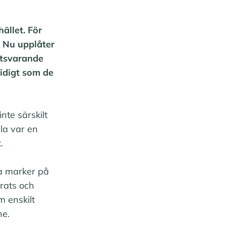
hället. För
. Nu upplåter
otsvarande
tidigt som de
nte särskilt
ala var en
.
ra marker på
drats och
m enskilt
ne.