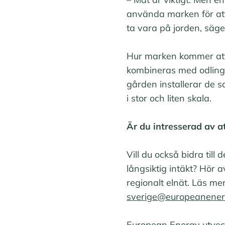
använda marken för att
ta vara på jorden, säge
Hur marken kommer att b
kombineras med odling e
gården installerar de sa
i stor och liten skala.
Är du intresserad av a
Vill du också bidra til
långsiktig intäkt? Hör a
regionalt elnät. Läs me
sverige@europeanene
European Energy utveck