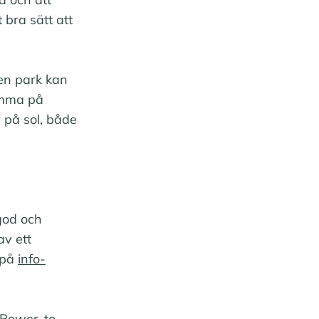
bra sätt att
 en park kan
Hemma på
r på sol, både
 god och
av ett
 på
info-
 Power-to-