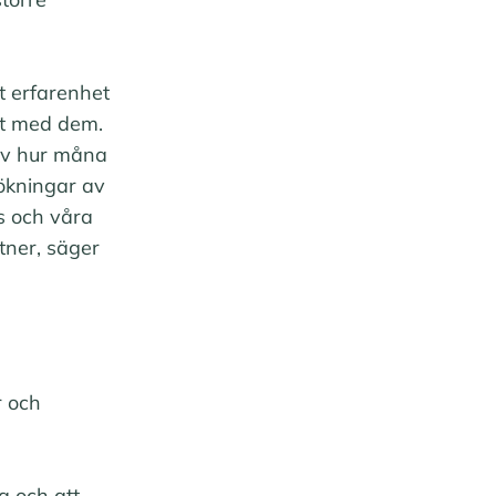
t erfarenhet
akt med dem.
 av hur måna
sökningar av
s och våra
tner, säger
r och
a och att