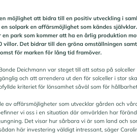
n möjlighet att bidra till en positiv utveckling i sam
r en solpark en affärsmöjlighet som kändes självklar
r en park som kommer att ha en årlig produktion m
0 villor. Det bidrar till den gröna omställningen sam
komst för marken för lång tid framöver.
Bonde Deichmann var steget till att satsa på solceller i
gänglig och att arrendera ut den för solceller i stor sk
fyllde kriteriet för lönsamhet såväl som för hållbarhet
rade av affärsmöjligheter som utvecklar gården och vå
 befinner vi oss i en situation där omvärlden har förän
ungning. Det visar hur sårbara vi är som land och so
sådan här investering väldigt intressant, säger Caroli