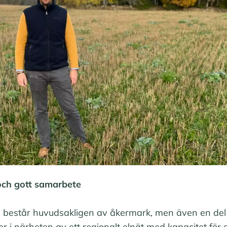
och gott samarbete
 består huvudsakligen av åkermark, men även en de
gger i närheten av ett regionalt elnät med kapacitet för 