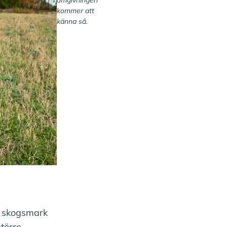
kommer att
känna så.
l skogsmark
större