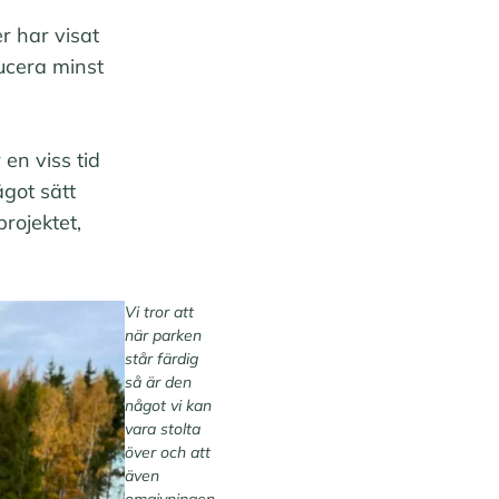
r har visat
ducera minst
en viss tid
ågot sätt
rojektet,
Vi tror att
när parken
står färdig
så är den
något vi kan
vara stolta
över och att
även
omgivningen