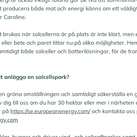
 producera både mat och energi känns om ett väldigt 
r Caroline.
rukas när solcellerna är på plats är inte klart, men
ller bete och paret tittar nu på olika möjligheter. 
mtidigt både solceller och batterilösningar, för de tro
tt anlägga en solcellspark?
l den gröna omställningen och samtidigt säkerställa en
v dig till oss om du har 30 hektar eller mer i närheten 
r på
https://se.europeanenergy.com/
och kontakta oss
rgy.com
lar, bygger och driver vind- och solkraftparker samt