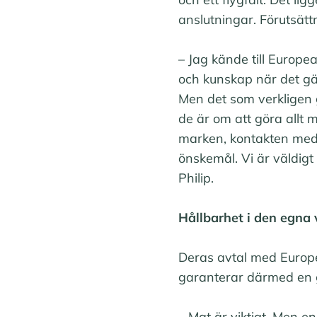
anslutningar. Förutsätt
– Jag kände till Europe
och kunskap när det gäl
Men det som verkligen g
de är om att göra allt 
marken, kontakten med 
önskemål. Vi är väldig
Philip.
Hållbarhet i den egna
Deras avtal med Europe
garanterar därmed en go
– Mat är viktigt. Men e