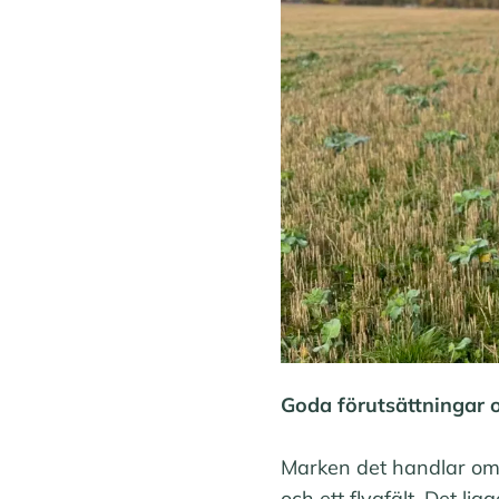
Goda förutsättningar 
Marken det handlar om
och ett flygfält. Det li